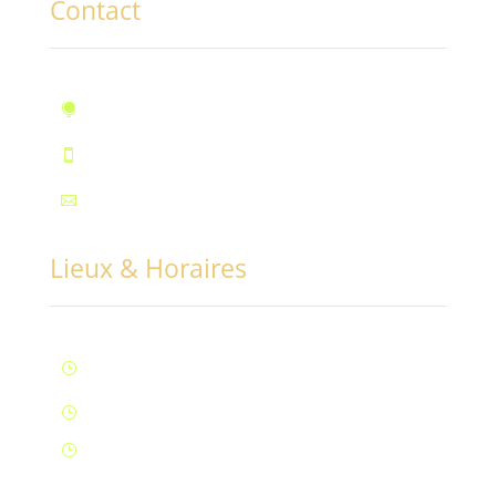
Contact
10, rue des Marronniers, Fontaine

Téléphone : 07.72.55.96.94

Mail : contact@conciliabules.coach

Lieux & Horaires
Lun – Ven : 9H à 20H (Fontaine)
}
Samedi : 9h à 12h (Fontaine)
}
Samedi : 14h à 17h (Aix-Les-Bains)
}