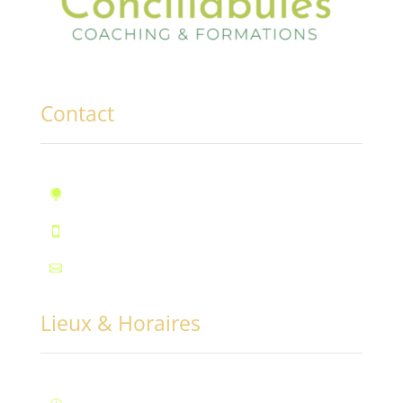
Contact
10, rue des Marronniers, Fontaine

Téléphone : 07.72.55.96.94

Mail : contact@conciliabules.coach

Lieux & Horaires