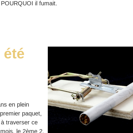
st POURQUOI il fumait.
 été
ans en plein
 premier paquet,
 à traverser ce
 mois, le 2ème 2.