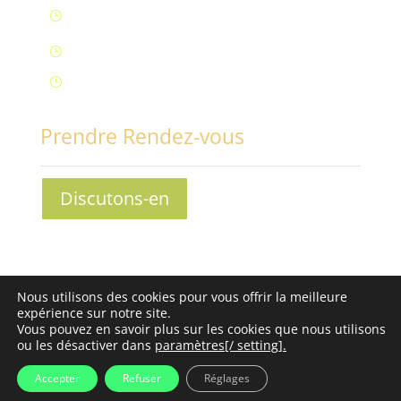
Lun – Ven : 9H à 20H (Fontaine)
}
Samedi : 9h à 12h (Fontaine)
}
Samedi : 14h à 17h (Aix-Les-Bains)
}
Prendre Rendez-vous
Discutons-en
Conciliabules, Nathalie MORAND © 2013-2030 - Tous
Nous utilisons des cookies pour vous offrir la meilleure
droits réservés -
Mentions légales
-
Conditions
expérience sur notre site.
Générales de Vente
Vous pouvez en savoir plus sur les cookies que nous utilisons
ou les désactiver dans
paramètres[/ setting].
Accepter
Refuser
Réglages