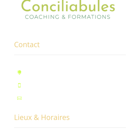
Contact
10, rue des Marronniers, Fontaine

Téléphone : 07.72.55.96.94

Mail : contact@conciliabules.coach

Lieux & Horaires