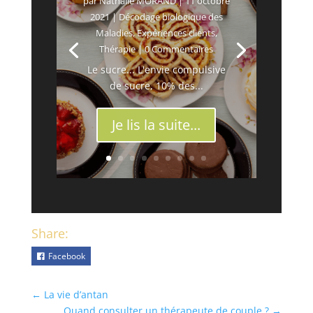
par
Nathalie MORAND
|
11 octobre
2021
|
Décodage biologique des
Maladies
,
Expériences clients
,
Thérapie
| 0 Commentaires
Le sucre... L'envie compulsive
de sucre, 10% des...
Je lis la suite...
Share:
Facebook
←
La vie d’antan
Quand consulter un thérapeute de couple ?
→