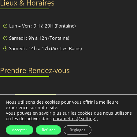
Lieux & Horaires
Lun – Ven : 9H à 20H (Fontaine)
}
Samedi : 9h à 12h (Fontaine)
}
Samedi : 14h à 17h (Aix-Les-Bains)
}
Prendre Rendez-vous
Discutons-en
Nous utilisons des cookies pour vous offrir la meilleure
expérience sur notre site.
Vous pouvez en savoir plus sur les cookies que nous utilisons
ou les désactiver dans
paramètres[/ setting].
Conciliabules, Nathalie MORAND © 2013-2030 - Tous droits
réservés -
Mentions légales
-
Conditions Générales de Vente
Accepter
Refuser
Réglages